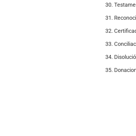
Testame
Reconoci
Certifica
Conciliac
Disoluci
Donacio