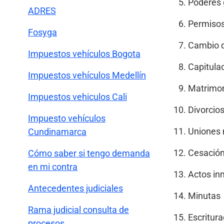
Poderes 
ADRES
Permisos
Fosyga
Cambio d
Impuestos vehículos Bogota
Capitula
Impuestos vehículos Medellín
Matrimon
Impuestos vehiculos Cali
Divorcio
Impuesto vehículos
Uniones 
Cundinamarca
Cesación 
Cómo saber si tengo demanda
en mi contra
Actos inm
Antecedentes judiciales
Minutas
Rama judicial consulta de
Escritura
procesos