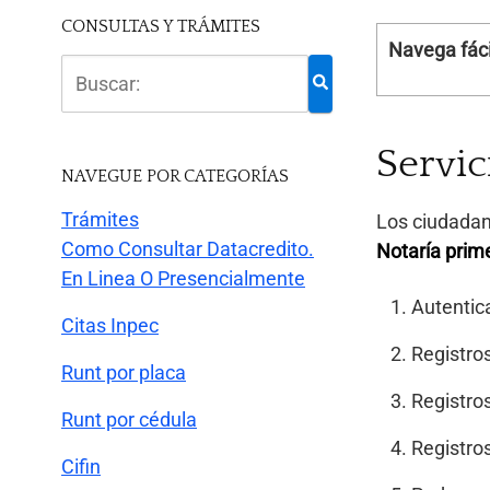
CONSULTAS Y TRÁMITES
Navega fáci
Servic
NAVEGUE POR CATEGORÍAS
Trámites
Los ciudadano
Como Consultar Datacredito.
Notaría prim
En Linea O Presencialmente
Autentica
Citas Inpec
Registros
Runt por placa
Registros
Runt por cédula
Registros
Cifin