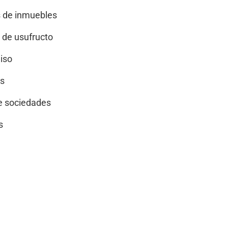
 de inmuebles
 de usufructo
iso
s
e sociedades
s