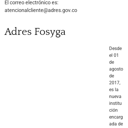
El correo electrónico es:
atencionalcliente@adres.gov.co
Adres Fosyga
Desde
el 01
de
agosto
de
2017,
es la
nueva
institu
ción
encarg
ada de