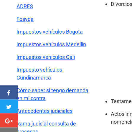
Divorcio
ADRES
Fosyga
Impuestos vehículos Bogota
Impuestos vehículos Medellín
Impuestos vehiculos Cali
Impuesto vehículos
Cundinamarca
Cómo saber si tengo demanda
en mi contra
Testamen
Antecedentes judiciales
Actos inm
nomencl
Rama judicial consulta de
procesos